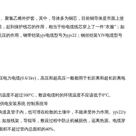
等）、聚氯乙烯外护套，其中，导体多为铜芯，目前铜导体是市面上使
，起到保护线芯的作用，相当于给电缆线芯穿上了一件“衣服”；如
作用，钢带铠装yjv电缆型号为yjv22；钢丝铠装YJV电缆型号
力电缆(0.6/1kv)，高压和超高压一般都用于长距离和超长距离电
度不超过160°C，敷设电缆时的环境温度不应该低于0°C。
供电安装系统 控制系统等
沟道及管子内，也可埋在松散的土壤中，不能承受外力作用。yjv22/y
具，如放线架，导辊等，敷设过程中防止机械损伤，远离热源。电缆穿
面积不超过管内总面积的40%。