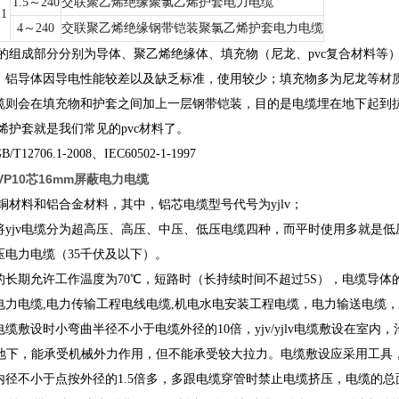
1.5～240
交联聚乙烯绝缘聚氯乙烯护套电力电缆
+1
4～240
交联聚乙烯绝缘钢带铠装聚氯乙烯护套电力电缆
而外的组成部分分别为导体、聚乙烯绝缘体、填充物（尼龙、pvc复合材料
，铝导体因导电性能较差以及缺乏标准，使用较少；填充物多为尼龙等材质
则会在填充物和护套之间加上一层钢带铠装，目的是电缆埋在地下起到抗压的
乙烯护套就是我们常见的pvc材料了。
2706.1-2008、IEC60502-1-1997
VP10芯16mm屏蔽电力电缆
铜材料和铝合金材料，其中，铝芯电缆型号代号为yjlv；
yjv电缆分为超高压、高压、中压、低压电缆四种，而平时使用多就是低压电
压电力电缆（35千伏及以下）。
长期允许工作温度为70℃，短路时（长持续时间不超过5S），电缆导体的温
电力电缆,电力传输工程电线电缆,机电水电安装工程电缆，电力输送电缆，
缆敷设时小弯曲半径不小于电缆外径的10倍，yjv/yjlv电缆敷设在室内，
敷设在地下，能承受机械外力作用，但不能承受较大拉力。电缆敷设应采用工
内径不小于点按外径的1.5倍多，多跟电缆穿管时禁止电缆挤压，电缆的总