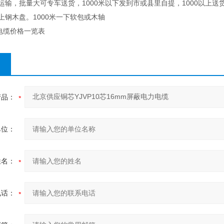
输，批量大可专车送货，1000米以下发到市或县里自提，1000以上送
以上钢木盘。1000米一下软包或木轴
电缆价格一览表
产品：
单位：
姓名：
电话：