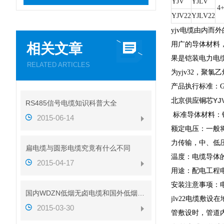
YJV
YJLV
4
YJV22
YJLV22
yjv电缆由内
用广的导体材料
相关文章
果是铠装电力电缆
RELATED ARTICLES
为yjv32，聚氯
产品执行标准：GB/T1
北京供应铜芯YJ
RS485信号电缆知识科普大全
标准导体材料：
2015-06-14
额定电压：一般将
力传输，中、低
扁电缆与圆形电缆究竟有什么不同
温度：电缆导体的
2015-04-17
用途：配电工程
安装注意事项：电
国内WDZN低烟无卤电缆和国外低烟无卤电缆对比
jlv22电缆
2015-03-30
管敷设时，管道