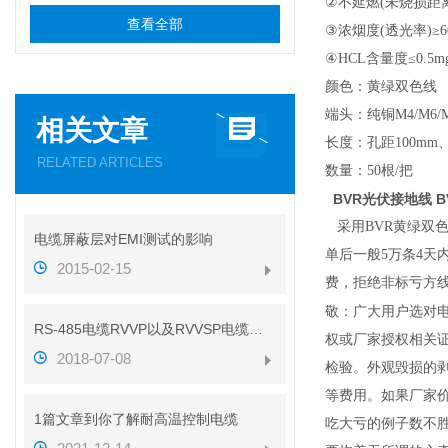
②
不延燃(未烧损距离
查看全部
③
浓烟度(透光率)≥6
④
HCL
含量度≤0.5mg
颜色：黄绿双色线
端头：纯铜M4/M6
相关文章
长度：孔距100mm、
RELATED ARTICLES
数量：50根/把
BVR光伏接地线 BV
采用BVR黄绿双色
电缆屏蔽层对EMI测试的影响
单后一般5万条4天
2015-02-15
费，
拒绝非标亏方
敬：广大用户选对
RS-485电缆RVVP以及RVVSP电缆的区别（带图解析）
权或厂家授权相关
2018-07-08
检验。外观毁损的
等费用。如果厂家
1篇文章到你了解耐高温控制电缆
吃大亏的例子数不