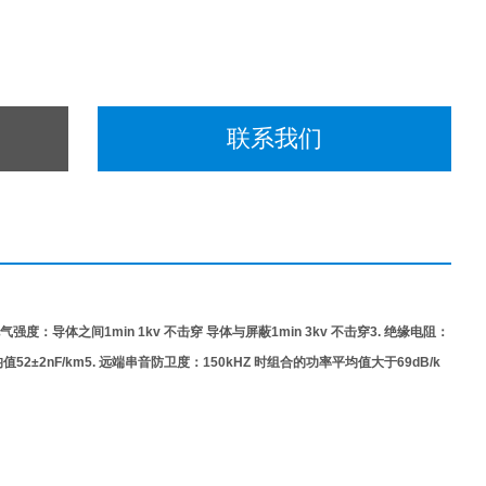
联系我们
km 2. 绝缘电气强度：导体之间1min 1kv 不击穿 导体与屏蔽1min 3kv 不击穿3. 绝缘电阻：
52±2nF/km5. 远端串音防卫度：150kHZ 时组合的功率平均值大于69dB/k