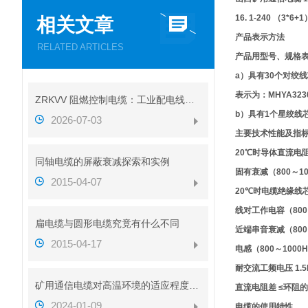
16. 1-240 （3*6
相关文章
产品表示方法
RELATED ARTICLES
产品用型号、规格
a）具有30个对绞
表示为：MHYA3230
ZRKVV 阻燃控制电缆：工业配电线路安全传输配套线缆
b）具有1个星绞线
2026-07-03
主要技术性能及指
20℃时导体直流电阻 Ω/km
同轴电缆的屏蔽衰减探索和实例
固有衰减（800～1000H
2015-04-07
20℃时电缆绝缘线芯绝
线对工作电容（800～1
扁电缆与圆形电缆究竟有什么不同
近端串音衰减（800～1
2015-04-17
电感（800～1000HZ
耐交流工频电压 1.5K
矿用通信电缆对高温环境的适应程度如何
直流电阻差 ≤环阻的
2024-01-09
电缆的使用特性