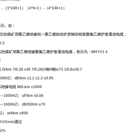
+1）-（3*240+1）（4*6+1）-（4*240+1）
表示。如：
线芯的煤矿用聚乙烯绝缘铝一聚乙烯粘结护层钢丝铠装聚氯乙烯护套通信电缆，
 2
芯的煤矿用聚乙烯绝缘聚氯乙烯护套通信电缆，表示为：MHYV1 4
标
 7/0.28 ≤45 7/0.28(3钢4铜)≤73 1/0.8≤36.7
Z） dB/km ≤1.1 ≤1.3 ≤0.95
缘电阻 MΩ.km ≥3000
000HZ） uF/km ≤0.06
000HZ） dB/500m ≥70
） uH/km ≤800
V/1min通过
2%