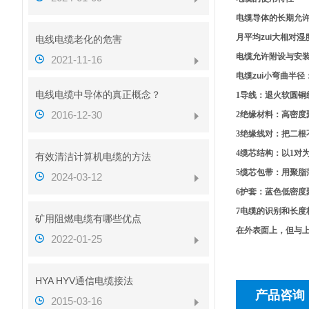
电缆导体的长期允许工
月平均zui大相对湿
电线电缆老化的危害
电缆允许附设与安装
2021-11-16
电缆zui小弯曲半径
电线电缆中导体的真正概念？
1
导线：退火软圆铜
2016-12-30
2
绝缘材料：高密度
3
绝缘线对：把二根
4
缆芯结构：以
1
对
有效清洁计算机电缆的方法
5
缆芯包带：用聚脂
2024-03-12
6
护套：蓝色低密度
7
电缆的识别和长度
矿用阻燃电缆有哪些优点
在外表面上，但与
2022-01-25
HYA HYV通信电缆接法
产品咨询
2015-03-16