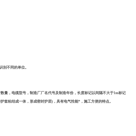
识别不同的单位。
对数量，电缆型号，制造厂厂名代号及制造年份，长度标记以间隔不大于
1m
标记
与护套粘结成一体，形成密封护层
)
，具有电气性能*，施工方便的特点。