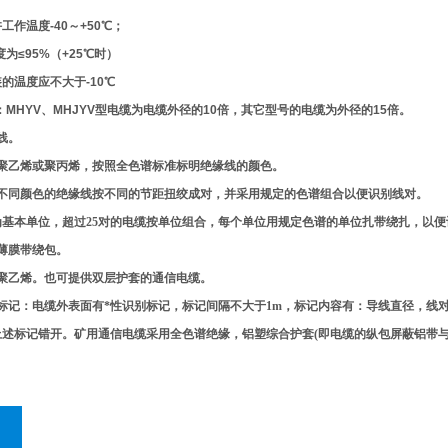
作温度-40～+50℃；
度为≤95%（+25℃时）
的温度应不大于-10℃
：MHYV、MHJYV型电缆为电缆外径的10倍，其它型号的电缆为外径的15倍。
线。
聚乙烯或聚丙烯，按照全色谱标准标明绝缘线的颜色。
不同颜色的绝缘线按不同的节距扭绞成对，并采用规定的色谱组合以便识别线对。
为基本单位，超过
25
对的电缆按单位组合，每个单位用规定色谱的单位扎带绕扎，以便
薄膜带绕包。
聚乙烯。也可提供双层护套的通信电缆。
标记：电缆外表面有*性识别标记，标记间隔不大于
1m
，标记内容有：导线直径，线
上述标记错开。矿用通信电缆采用全色谱绝缘，铝塑综合护套
(
即电缆的纵包屏蔽铝带