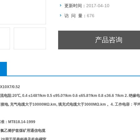
更新时间：
2017-04-10
访 问 量：
676
产品咨询
0X7/0.52
:20℃, 0.4 ≤148?/km 0.5 ≤95.0?/km 0.6 ≤65.8?/km 0.8 ≤36.6 ?/
, 充气电缆大于10000MΩ.km, 填充式电缆大于3000MΩ.km 。4. 工作电容：平均值
MT818.14-1999
聚氯乙烯护套煤矿用通信电缆
 2) 7/0.28用于平巷斜巷及机电硐室