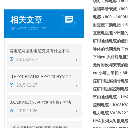
线对工作电容（800～1
近端串音衰减（800～1
电感（800～1000HZ
相关文章
耐交流工频电压 1.5
RELATED ARTICLES
直流电阻差 ≤环阻的
矿用通信电缆的使
导体的长期允许工作温
扁电缆与圆形电缆究竟有什么不同
平均zui大相对湿度
2015-04-17
允许附设与安装的温
zui小弯曲半径：
【HYAT HYAT53 HYAT23 HYAT22】参数
煤矿用阻燃信号电缆：MH
2015-02-27
煤矿用阻燃控制电缆：M
市内通信电缆：HYA22 Z
0.6/1KV低压YJV电力电缆修补方法
控制电缆：KVV KVVP
2015-11-26
电力电缆 VV VV22 
HYA系列大对数电缆型号