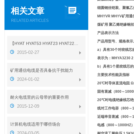
细圆钢丝铠装、聚氯乙烯外被层.
相关文章
MHYVR MHYV矿用
RELATED ARTICLES
煤矿用 聚乙烯绝缘铜
产品表示方法
产品用型号、规格表示
【HYAT HYAT53 HYAT23 HYAT22】参数
a）具有30个对绞线
2015-02-27
表示为：MHYA3230 2
b）具有1个星绞线芯的
矿用通信电缆是否具备抗干扰能力
主要技术性能及指标
2024-01-02
20℃时导体直流电阻 Ω/km 7
固有衰减（800～1000HZ）
耐火电缆里的云母带的重要作用
20℃时电缆绝缘线芯绝缘电
2015-12-09
线对工作电容（800～1000
近端串音衰减（800～100
计算机电缆适用于哪些场合
电感（800～1000HZ） 
2024-03-05
耐交流工频电压 1.5KV