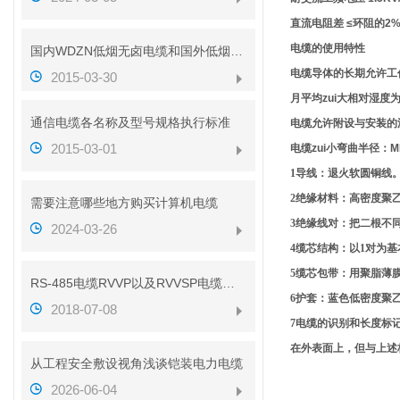
直流电阻差 ≤环阻的2
电缆的使用特性
国内WDZN低烟无卤电缆和国外低烟无卤电缆对比
电缆导体的长期允许工作
2015-03-30
月平均zui大相对湿度为
通信电缆各名称及型号规格执行标准
电缆允许附设与安装的温
2015-03-01
电缆zui小弯曲半径：
1
导线：退火软圆铜线
2
绝缘材料：高密度聚
需要注意哪些地方购买计算机电缆
3
绝缘线对：把二根不
2024-03-26
4
缆芯结构：以
1
对为基
5
缆芯包带：用聚脂薄
RS-485电缆RVVP以及RVVSP电缆的区别（带图解析）
6
护套：蓝色低密度聚
2018-07-08
7
电缆的识别和长度标
在外表面上，但与上述
从工程安全敷设视角浅谈铠装电力电缆
2026-06-04