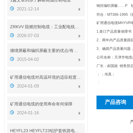
1篇文章到你了解耐高温控制电缆
铜丝编织屏蔽……P 
2021-12-14
符合
：MT386-199
矿用通信电缆
MHYVR
ZRKVV 阻燃控制电缆：工业配电线路安全传输配套线缆
1,
签订产品质量保障书
2026-07-03
2
、两年内产品质量跟
3
、确因产品质量问题
缠绕屏蔽和编织屏蔽主要的优点/有什么不同？？
公司名称：天津市电
2015-04-02
厂长：郝国政
销售部
：
；传真；
矿用通信电缆对高温环境的适应程度如何
:
2024-01-09
产品咨询
矿用通信电缆的使用寿命有何保障
2024-01-16
HEYFL23 HEYFLT23铝护套铁路电缆性能