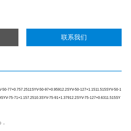
联系我们
7×0.757.2511SYV-50-97×0.95912.2SYV-50-127×1.1511.515SYV-50-1
9SYV-75-71×1.157.2510.3SYV-75-91×1.37912.2SYV-75-127×0.6311.515SY
证）。