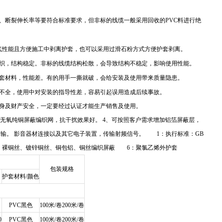
、断裂伸长率等要符合标准要求，但非标的线缆一般采用回收的PVC料进行绝
气性能且方便施工中剥离护套，也可以采用过滑石粉方式方便护套剥离。
织，结构稳定。非标的线缆结构松散，会导致结构不稳定，影响使用性能。
套材料，性能差。有的用手一撕就破，会给安装及使用带来质量隐患。
不全，使用中对安装的指导性差，容易引起误用造成后续事故。
身及财产安全，一定要经过认证才能生产销售及使用。
：无氧纯铜屏蔽编织网，抗干扰效果好。 4、可按照客户需求增加铝箔屏蔽层，
输。 影音器材连接以及其它电子装置，传输射频信号。 1：执行标准：GB
铜丝、镀锌铜丝、铜包铝、铜丝编织屏蔽 6：聚氯乙烯外护套
包装规格
护套材料/颜色
PVC黑色
100米/卷200米/卷
0
PVC黑色
100米/卷200米/卷