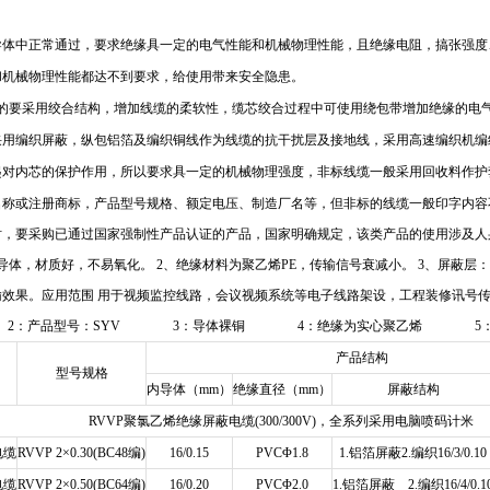
导体中正常通过，要求绝缘具一定的电气性能和机械物理性能，且绝缘电阻，搞张强度
和机械物理性能都达不到要求，给使用带来安全隐患。
上的要采用绞合结构，增加线缆的柔软性，缆芯绞合过程中可使用绕包带增加绝缘的电
采用编织屏蔽，纵包铝箔及编织铜线作为线缆的抗干扰层及接地线，采用高速编织机编
起对内芯的保护作用，所以要求具一定的机械物理强度，非标线缆一般采用回收料作护
名称或注册商标，产品型号规格、额定电压、制造厂名等，但非标的线缆一般印字内容
时，要采购已通过国家强制性产品认证的产品，国家明确规定，该类产品的使用涉及人
导体，材质好，不易氧化。 2、绝缘材料为聚乙烯PE，传输信号衰减小。 3、屏蔽层
效果。应用范围 用于视频监控线路，会议视频系统等电子线路架设，工程装修讯号传
93 2：产品型号：SYV 3：导体裸铜 4：绝缘为实心聚乙烯 5：裸
产品结构
型号规格
内导体（mm）
绝缘直径（mm）
屏蔽结构
RVVP聚氯乙烯绝缘屏蔽电缆(300/300V)，全系列采用电脑喷码计米
电缆
RVVP 2×0.30(BC48编)
16/0.15
PVCΦ1.8
1.铝箔屏蔽2.编织16/3/0.10
电缆
RVVP 2×0.50(BC64编)
16/0.20
PVCΦ2.0
1.铝箔屏蔽 2.编织16/4/0.1