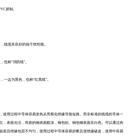
VC挤制。
信号，线缆具良好的搞干扰性能。
，也称“消防线"。
色，一边为黑色，也称“红黑线"。
，使用过程中导体容易发热从而熔化绝缘导致短路。而非标准的线缆的导体一
红，表面光洁，而差的铜表面黯淡，铜包铝、铜包钢表面呈白色。可以通过肉
较差且绝缘包层不均匀，使用过程中导体容易折断且使绝缘破皮，使用中容易