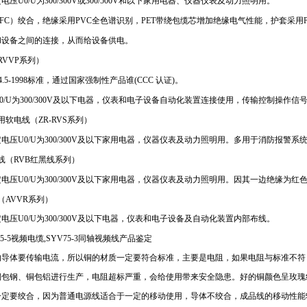
压U0/U为300/300V或300/500V和以下家用电器、仪器仪表及动力照明用。
FC）绞合，绝缘采用PVC全色谱识别，PET带绕包缆芯增加绝缘电气性能，护套采用P
和设备之间的连接，从而给设备供电。
RVVP系列）
4.5-1998标准，通过国家强制性产品谁(CCC 认证)。
0/U为300/300V及以下电器，仪表和电子设备自动化装置连接使用，传输控制操作
软电线（ZR-RVS系列）
电压U0/U为300/300V及以下家用电器，仪器仪表及动力照明用。多用于消防报警系统
线（RVB红黑线系列）
电压U0/U为300/300V及以下家用电器，仪器仪表及动力照明用。因其一边绝缘为红
（AVVR系列）
压U0/U为300/300V及以下电器，仪表和电子设备及自动化装置内部布线。
5-5视频电缆,SYV75-3同轴视频线产品鉴定
的导体要传输电流，所以铜的材
质一定要符合标准，主要是电阻，如果电阻与标准不符
铜包钢、铜包铝进行生产，电阻超标严重，会给使用带来安全隐患。好的铜颜色呈玫瑰
一定要绞合，因为普通电源线适合于一定的移动使用，导体不绞合，成品线的移动性能