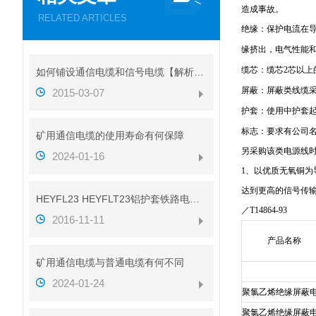
造成事故。
RELATED ARTICLES
绝缘：保护电流在
缘挤出，电气性能
缆芯：缆芯2芯以
如何铺设通信电缆和信号电缆【解析图】
屏蔽：屏蔽类线缆
2015-03-07
护套：使用中护套
标志：要求有公司
矿用通信电缆的使用寿命有何保障
另采购该类电源线
2024-01-16
1、以优质无氧铜为
达到更高的信号传输
HEYFL23 HEYFLT23铝护套铁路电缆性能
／T14864-
2016-11-11
产品名称
矿用通信电缆与普通电缆有何不同
2024-01-24
聚氯乙烯绝缘屏蔽
聚氯乙烯绝缘屏蔽