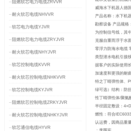
阻燃软芯电力电缆ZRVVR
威海水下机器人德
耐火软芯电缆NHVVR
产品名称：水下机器
勘察设备 产品规格
软芯电力电缆YJVR
为控制信号线，其
阻燃软芯电力电缆ZRYJVR
克服自重而浮于水
零浮力防海水电缆
耐火软芯电缆NHYJVR
类型潜水电机引接
软芯控制电缆KVVR
据客户的实际使用长
加速度和更强的耐曲
耐火软芯控制电缆NHKVVR
特之丁晴弹性体、PU
软芯控制电缆KYJVR
绿可选）结构：防
性丁晴弹性体/聚氨酯材
阻燃软芯控制电缆ZRKYJVR
半径固定敷设：4×D
燃性：符合IEC6
耐火软芯控制电缆NHKYJVR
认运费，因商品重
软芯通信电缆HYVR
：李围宾