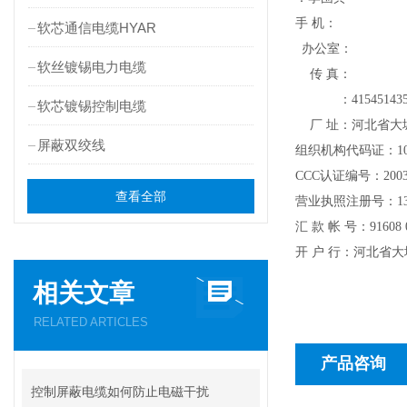
手 机：
软芯通信电缆HYAR
办公室：
软丝镀锡电力电缆
传 真：
：
41545143
软芯镀锡控制电缆
厂 址：河北省大
屏蔽双绞线
组织机构代码证：
1
CCC
认证编号：
200
查看全部
营业执照注册号：
1
汇
款
帐
号：
91608 
开
户
行：河北省大
相关文章
RELATED ARTICLES
产品咨询
控制屏蔽电缆如何防止电磁干扰