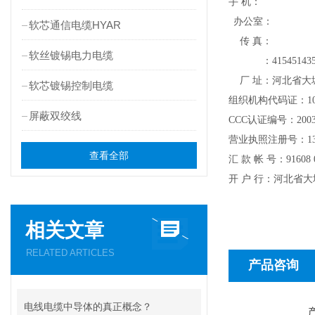
手 机：
办公室：
软芯通信电缆HYAR
传 真：
软丝镀锡电力电缆
：
41545143
厂 址：河北省大
软芯镀锡控制电缆
组织机构代码证：
1
屏蔽双绞线
CCC
认证编号：
200
营业执照注册号：
1
查看全部
汇
款
帐
号：
91608 
开
户
行：河北省大
相关文章
RELATED ARTICLES
产品咨询
电线电缆中导体的真正概念？