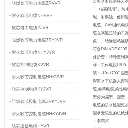
防海水耐压零浮力
阻燃软芯电力电缆ZRVVR
1、结实耐用2、防
耐火软芯电缆NHVVR
碱、耐腐蚀、使用温
电缆、CAN通讯电
软芯电力电缆YJVR
缆在高速扭转的工
阻燃软芯电力电缆ZRYJVR
象）、绝缘层粘连破
符合DIN VDE 0
耐火软芯电缆NHYJVR
外护套：特种定制高
软芯控制电缆KVVR
标：工作电压U/U0：S
装：-10~+70℃ 
耐火软芯控制电缆NHKVVR
深海水下机器人探测
软芯控制电缆KYJVR
缆,卷筒电缆,柔性
型分为扁型、圆型
阻燃软芯控制电缆ZRKYJVR
电缆的防水性能更
能承受较重的机械
耐火软芯控制电缆NHKYJVR
：李围宾
软芯通信电缆HYVR