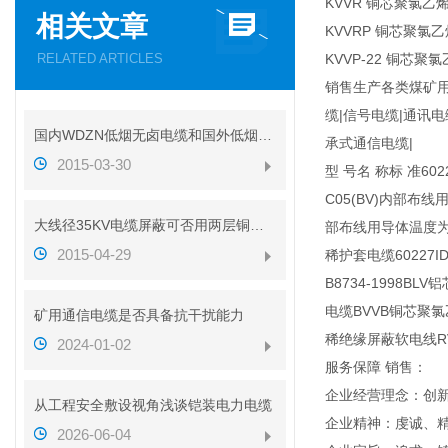
KVVR 铜芯聚氯
相关文章
KVVRP 铜芯聚
RELATED ARTICLES
KVVP-22 铜
销售生产各类煤矿用
缆|信号电缆|通讯
国内WDZN低烟无卤电缆和国外低烟无卤电缆对比
承式通信电缆|
2015-03-30
型 号名 称标 准602
C05(BV)内部布线
大线径35KV电缆屏蔽可否用两层铜带代替铜丝
部布线用导体温度为9
2015-04-29
稀护套电缆60227I
B8734-199
电缆BVVB铜芯聚
矿用通信电缆是否具备抗干扰能力
稀绝缘屏蔽软电线R
2024-01-02
服务保障 销售：
企业经营理念：创
从工程安全敷设视角浅谈铠装电力电缆
企业精神：虔诚、
2026-06-04