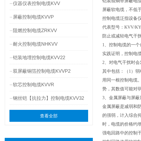
铠装或铜带屏蔽电缆
仪器仪表控制电缆KVV
屏蔽软电缆，不低于
屏蔽控制电缆KVVP
控制电缆泛指设备仪
代表型号：KVV/K
阻燃控制电缆ZRKVV
防止或减轻电气干
耐火控制电缆NHKVV
1、控制电缆的一个
实践证明，控制电缆
铠装地埋控制电缆KVV22
2、对电气干扰时
双屏蔽铜箔控制电缆KVVP2
其中包括：（1）
用同一根控制电缆
软芯控制电缆KVVR
势，其数值可能对
钢丝铠【抗拉力】控制电缆KVV32
3、金属屏蔽与屏蔽
金属屏蔽是减弱和
的强弱，计入综合
查看全部
时，电缆的价格约增加
强电回路中的控制