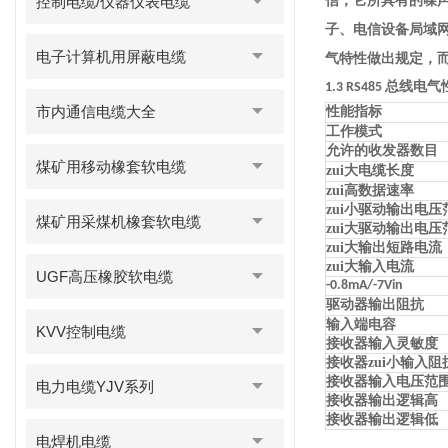
控制电缆/仪器仪表电缆
信，它所具有的噪
子、电信设备局域
电子计算机用屏蔽电缆
气特性做出规定，
总线电气
1.3 RS485
市内通信电缆大全
性能指标
工作模式
允许的收发器数目
煤矿用移动橡套软电缆
zui大电缆长度
zui高数据速率
zui小驱动输出电压
煤矿用采煤机橡套软电缆
zui大驱动输出电压
zui大输出短路电流
zui大输入电流
UGF高压橡胶软电缆
-0.8mA/-7Vin
驱动器输出阻抗
输入端电容
KVV控制电缆
接收器输入灵敏度
接收器zui小输入阻
接收器输入电压范
电力电缆YJV系列
接收器输出逻辑高
接收器输出逻辑低
电焊机电缆