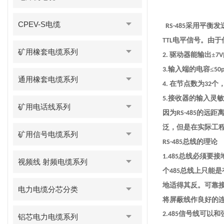
CPEV-S电缆
采用平衡发
RS-485
电平信号。由于
TTL
矿用橡套电缆系列
驱动器能输出±
2.
7V
输入端的电容≤
3.
50
通用橡套电缆系列
在节点数为
个
4.
32
接收器的输入灵敏
5.
矿用电话线系列
因为
的远距
RS-485
泛，但是在实际工
矿用信号电缆系列
总线的理论
RS-485
总线必须要接
1.485
视频线 射频电缆系列
个
总线上只能是
485
地适得其反。可靠
电力电缆分芯分类
将屏蔽线作良好的
信号线可以和
2.485
铝芯电力电缆系列