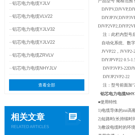
产品型号 规格范围
铝芯电力电缆YJLV
DJVPV,DJVVP,DJYV
铝芯电力电缆VLV22
DJYJP3V,DJVP3VP3
DJVP2VP2,DJYP2V
铝芯电力电缆YJLV32
注：此栏内型号后辍加
铝芯电力电缆YJLV22
自动化系统、数字
JVVP22，JVVP2-2
铝芯电力电缆ZRVLV
DJYJPVP22 0.5-1
铝芯电力电缆NHYJLV
DJVP3VP3-22DJYJP
DJYJP2VP2-22
查看全部
注：型号前面加“Z
铝芯电力电缆NHY
●使用特性
1)电缆导体的zui
相关文章
2)短路时(长持续时
RELATED ARTICLES
3)敷设电缆时的环