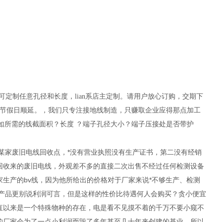
定制任意孔径和长度，lian系店主定制。请用户放心订购，交期下
特殊节假日顺延。，我们只专注接地线制造，只赚取企业应得那点加工
如所需的线截面积？长度 ？端子孔径大小？端子压接处是否带护
某家废旧电线回收点，*没有营业执照没有生产证书，第二没有经销
回收来的废旧电线，外观差不多的直接二次出售不经过任何检测设备
生产的bv线，因为他所给出的价格对于厂家来说*不够生产、检测
格产品更别说利润可言，但是这样的性价比待遇何人会购买？贪小便宜
直以来是一个特殊物种的存在，电是看不见摸不着的千万不要小窥不
的厂家会为了一点小利润而毁了多年甚至几十年来创建的基业。所以