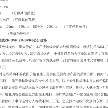
mg/g
色线 （可做其他颜色）
6/M8孔 （可做其他孔径）
m、120mm、150mm、180MM、200mm （可定任意长度）
把 （单价为每根价）
ZR-BVR ZR-BVR8公分价格
双色线制作，量大价优，本厂接地线全部为纯铜国标线，默认孔径5MM，可
天内，10万条6天内，20万条10天内，小批量订单当天下单次日发货，
，就敢给
zui
低价格，拒绝非标亏方线定制，订货前请给出具体尺寸规格（
报价）
对电线采购不要贪图价格低廉，更多的是要考虑产品的质量方面，例如：
关证件。第三无检测设备和专业检测人员。以上条件构成他本身以低价格
的剥皮后重新挤出绝缘后不经过检测出售充斥市场。价格大大低于真正厂家
家价格低调就会在质量方面偷工减料，那样就会I生产不出国家标准的合
不胜数出了事你连对方人都找不到，三无、怎么找？电线不比别的东西一
心态，那样只会毁了自己，所以不要相信二倒贩子片面之词没有一个真正