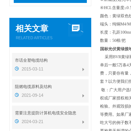
④
HCL
含量度≤0.5
颜色：黄绿双
端头：纯铜M4/M
相关文章
长度：孔距100m
RELATED ARTICLES
数量：50根/
国标光伏黄绿接地线
采用BVR黄绿
市话全塑电缆结构
单后一般5万条4
2015-03-11
费，只要你有量
套？以方便我们
阻燃电缆原料及结构
敬：广大用户选
2021-09-14
权或厂家授权相
检验。外观毁损
需要注意提防计算机电缆安全隐患
等费用。如果厂
2024-03-21
吃大亏的例子数
要抱着无所谓的