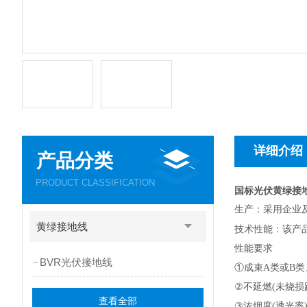
详细介绍
产品分类
PRODUCT CLASSIFICATION
国标光伏黄绿接地线
生产
：
采用企业及参
黄绿接地线
技术性能
：
该产品
性能要求
BVR光伏接地线
①
成束A类或B类、
②
不延燃(未烧损距
查看全部
③
浓烟度(透光率)