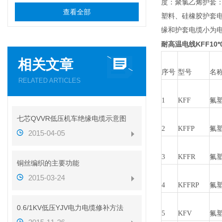
度：聚氯乙烯护套：
查看全部
塑料、硅橡胶护套电
缘和护套电缆小为
耐高温电线KFF10*0
相关文章
序号
型号
名
RELATED ARTICLES
1
KFF
氟
七芯QVVR低压机车绝缘电缆示意图
2
KFFP
氟
2015-04-05
3
KFFR
氟
铜丝编织的主要功能
2015-03-24
4
KFFRP
氟
0.6/1KV低压YJV电力电缆修补方法
5
KFV
氟