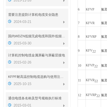
2015-11-26
6
KFVP
氟
需要注意提防计算机电缆安全隐患
2024-03-21
7
KFVR
氟
国内WDZN低烟无卤电缆和国外低烟无卤电缆对比
8
KFVRP
氟
2015-03-30
KFV
9
氟
22
计算机控制电缆金属屏蔽与屏蔽层接地
2015-02-26
KFVP
10
氟
22
KFPF耐高温控制电缆选购与使用注意事项
KFVR
11
氟
22
2025-10-15
KFVRP
12
氟
22
通信电缆各名称及型号规格执行标准
2015-03-01