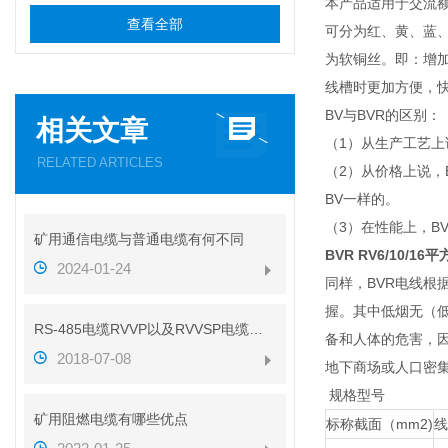
本产品适用于交流额
查看全部
可分为红、黄、蓝、
为软铜丝。即：增加
线槽时更加方便，
BV与BVR的区别：
相关文章
（1）从生产工艺上
RELATED ARTICLES
（2）从价格上说，B
BV一样的。
（3）在性能上，B
矿用通信电缆与普通电缆有何不同
BVR RV6/10/
2024-01-24
同样，BVR电线根
握。其中低烟无（
RS-485电缆RVVP以及RVVSP电缆的区别（带图解析）
备和人体的危害，
2018-07-08
地下商场或人口密
规格型号
矿用阻燃电缆有哪些优点
标称截面（mm2)
线