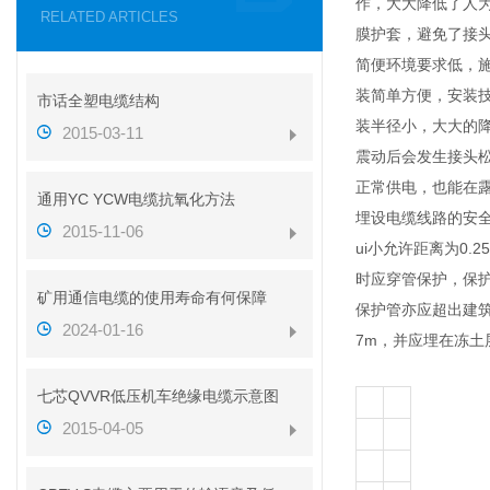
作，大大降低了人为
RELATED ARTICLES
膜护套，避免了接
简便环境要求低，施
装简单方便，安装技
市话全塑电缆结构
装半径小，大大的
2015-03-11
震动后会发生接头
正常供电，也能在
通用YC YCW电缆抗氧化方法
埋设电缆线路的安
2015-11-06
ui小允许距离为0
时应穿管保护，保
矿用通信电缆的使用寿命有何保障
保护管亦应超出建筑
2024-01-16
7m，并应埋在冻土
七芯QVVR低压机车绝缘电缆示意图
2015-04-05