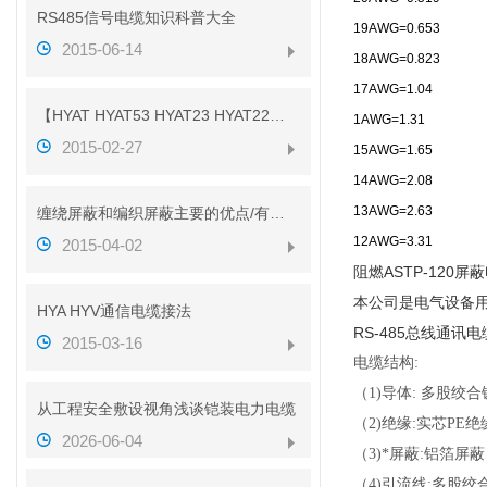
RS485信号电缆知识科普大全
19AWG=0.653
2015-06-14
18AWG=0.823
17AWG=1.04
【HYAT HYAT53 HYAT23 HYAT22】参数
1AWG=1.31
2015-02-27
15AWG=1.65
14AWG=2.08
13AWG=2.63
缠绕屏蔽和编织屏蔽主要的优点/有什么不同？？
12AWG=3.31
2015-04-02
阻燃ASTP-120
本公司是电气设备
HYA HYV通信电缆接法
RS-485总线通
2015-03-16
电缆结构
:
（
1)导体
:
多股绞合
从工程安全敷设视角浅谈铠装电力电缆
（
2)绝缘
:
实芯
PE
绝
2026-06-04
（
3)*屏蔽
:
铝箔屏蔽
（
4)引流线
:
多股绞