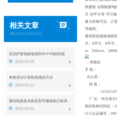
跨接线 太阳能接地
方 16平方等 可
量大价格可议。订
相关文章
号相同。
RELATED ARTICLES
黄绿双色线接地线用
方、6平方、8平方、
m、150mm、18
尼龙护套电线电缆BVN FVN的性能
2015-03-29
：李围宾
手 机：
办公室：
有效清洁计算机电缆的方法
传 真：
2024-03-12
：
41545143
厂 址：河北省大
通信电缆各名称及型号规格执行标准
组织机构代码证：
1
2015-03-01
CCC
认证编号：
200