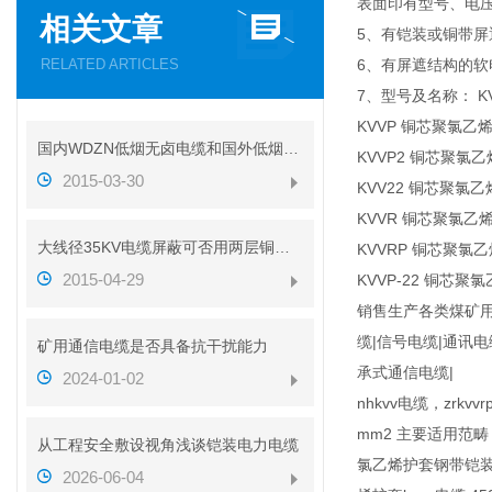
表面印有型号、电
相关文章
5、有铠装或铜带屏
RELATED ARTICLES
6、有屏遮结构的软
7、型号及名称： 
KVVP 铜芯聚氯
国内WDZN低烟无卤电缆和国外低烟无卤电缆对比
KVVP2 铜芯聚
2015-03-30
KVV22 铜芯聚
KVVR 铜芯聚氯
大线径35KV电缆屏蔽可否用两层铜带代替铜丝
KVVRP 铜芯聚
2015-04-29
KVVP-22 铜
销售生产各类煤矿用
缆|信号电缆|通讯
矿用通信电缆是否具备抗干扰能力
承式通信电缆|
2024-01-02
nhkvv电缆，zrk
mm2 主要适用范畴 
从工程安全敷设视角浅谈铠装电力电缆
氯乙烯护套钢带铠装k
2026-06-04