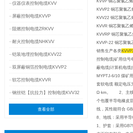
KVVP 铜芯聚氯
仪器仪表控制电缆KVV
KVVP2 铜芯聚
屏蔽控制电缆KVVP
KVV22 铜芯聚
KVVR 铜芯聚氯
阻燃控制电缆ZRKVV
KVVRP 铜芯聚
耐火控制电缆NHKVV
KVVP-22 铜
销售生产各类
KVV
铠装地埋控制电缆KVV22
控制电缆|矿用信号
双屏蔽铜箔控制电缆KVVP2
蔽电缆|计算机电缆|
MYPTJ-6/10
软芯控制电缆KVVR
套软电缆 额定电压
钢丝铠【抗拉力】控制电缆KVV32
Ω·km。 2、主
个包覆半导电橡皮
线，其性能符合 GB
查看全部
8、地线：采用半
1、护套：采用GB7