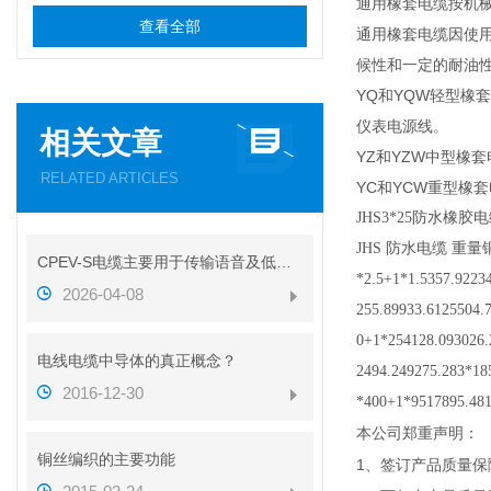
通用橡套电缆按机械
查看全部
通用橡套电缆因使
候性和一定的耐油
YQ和YQW轻型橡
仪表电源线。
相关文章
YZ和YZW中型橡
RELATED ARTICLES
YC和YCW重型
JHS3*25防水橡胶
JHS 防水电缆 重量铜价44
CPEV-S电缆主要用于传输语音及低速数据信号
*2.5+1*1.5357.9223
2026-04-08
255.89933.6125504.
0+1*254128.093026.
电线电缆中导体的真正概念？
2494.249275.283*18
2016-12-30
*400+1*9517895.481
本公司郑重声明：
铜丝编织的主要功能
1
、签订产品质量保