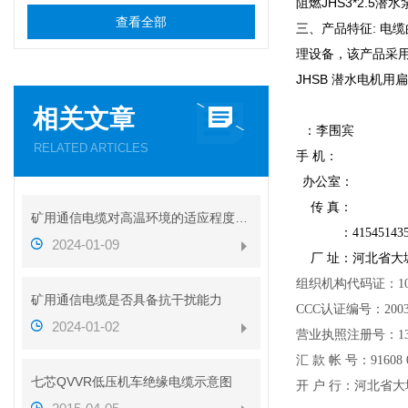
阻燃JHS3*2.5潜
查看全部
三、产品特征: 
理设备，该产品采
JHSB 潜水电机用
相关文章
：李围宾
RELATED ARTICLES
手 机：
办公室：
传 真：
矿用通信电缆对高温环境的适应程度如何
：
41545143
2024-01-09
厂 址：河北省大
组织机构代码证：
1
矿用通信电缆是否具备抗干扰能力
CCC
认证编号：
200
2024-01-02
营业执照注册号：
1
汇
款
帐
号：
91608 
七芯QVVR低压机车绝缘电缆示意图
开
户
行：河北省大