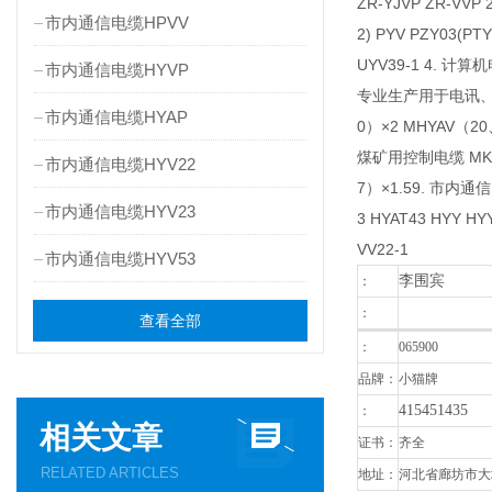
ZR-YJVP ZR-VVP
市内通信电缆HPVV
2) PYV PZY03(P
UYV39-1 4. 计算机电
市内通信电缆HYVP
专业生产用于电讯、计算
市内通信电缆HYAP
0）×2 MHYAV（20
煤矿用控制电缆 MKVV3
市内通信电缆HYV22
7）×1.59. 市内通信电
市内通信电缆HYV23
3 HYAT43 HYY HY
VV22-1
市内通信电缆HYV53
李围宾
：
：
查看全部
：
065900
品牌：
小猫牌
415451435
：
相关文章
证书：
齐全
RELATED ARTICLES
地址：
河北
省廊坊市大