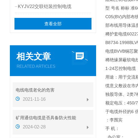
KYJV22交联铠装控制电缆
型 号名 称标 准6
C05(BV)内部
查看全部
部布线用导体温度为
稀护套电缆6022
B8734-19
电缆BVVB铜芯
相关文章
稀绝缘屏蔽软电线
RELATED ARTICLES
1-24芯控制电缆
用途：用于交流额
缆意义敷设在市内
电线电缆老化的危害
独股导体、2类
2021-11-16
额定电压：450
于电缆外径的6
矿用通信电缆是否具备防火性能
：李围宾
2024-02-28
手 机：
办公室：