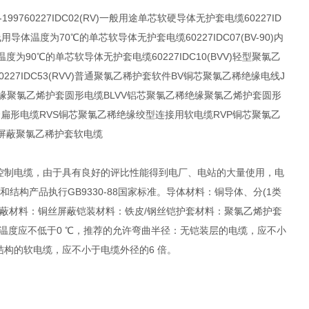
7-199760227IDC02(RV)一般用途单芯软硬导体无护套电缆60227ID
用导体温度为70℃的单芯软导体无护套电缆60227IDC07(BV-90)内
度为90℃的单芯软导体无护套电缆60227IDC10(BVV)轻型聚氯乙
线60227IDC53(RVV)普通聚氯乙稀护套软件BV铜芯聚氯乙稀绝缘电线J
乙稀绝缘聚氯乙烯护套圆形电缆BLVV铝芯聚氯乙稀绝缘聚氯乙烯护套圆形
套扁形电缆RVS铜芯聚氯乙稀绝缘绞型连接用软电缆RVP铜芯聚氯乙
缘屏蔽聚氯乙稀护套软电缆
蔽型控制电缆，由于具有良好的评比性能得到电厂、电站的大量使用，电
构产品执行GB9330-88国家标准。导体材料：铜导体、分(1类
屏蔽材料：铜丝屏蔽铠装材料：铁皮/钢丝铠护套材料：聚氯乙烯护套
敷设温度应不低于0 ℃，推荐的允许弯曲半径：无铠装层的电缆，应不小
结构的软电缆，应不小于电缆外径的6 倍。