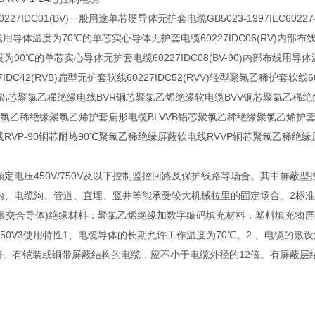
0227IDC01(BV)一般用途单芯硬导体无护套电缆GB5023-1997IEC6022
布线用导体温度为70℃的单芯实心导体无护套电缆60227IDC06(RV)内部布线
90℃的单芯实心导体无护套电缆60227IDC08(BV-90)内部布线用导体温
7IDC42(RVB)扁型无护套软线60227IDC52(RVV)轻型聚氯乙稀护套软
98BLV铝芯聚氯乙稀绝缘电线BVR铜芯聚氯乙烯绝缘软电缆BVV铜芯聚氯
聚氯乙稀绝缘聚氯乙烯护套扁形电缆BLVVB铝芯聚氯乙稀绝缘聚氯乙烯护
RVP-90铜芯耐热90℃聚氯乙稀绝缘屏蔽软电线RVVP铜芯聚氯乙稀绝
定电压450V/750V及以下控制监控回路及保护线路等场合。其中屏
、电缆沟、管道、直埋、竖井等能承受较大机械拉里的固定场合。2标准和结
7根交合导体)绝缘材料：聚氯乙烯绝缘加数字编码填充材料：塑料填充物
/750V3使用特性1、电缆导体的长期允许工作温度为70℃。2 、电缆的
 倍。有铠装或铜带屏蔽结构的电缆，应不小于电缆外径的12倍。有屏蔽层