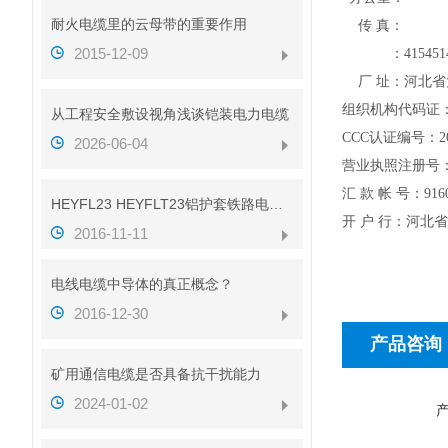
耐火电缆里的云母带的重要作用
传 真：
2015-12-09
：
415451
厂 址：河北
组织机构代码证
从工程安全敷设视角浅谈铠装电力电缆
CCC
认证编号：
2
2026-06-04
营业执照注册号
汇
款
帐
号：
916
HEYFL23 HEYFLT23铝护套铁路电缆性能
开
户
行：河北省
2016-11-11
电线电缆中导体的真正概念？
2016-12-30
产品咨询
矿用通信电缆是否具备抗干扰能力
2024-01-02