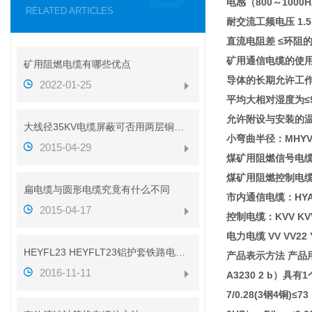
电感（800～1000HZ
RELATED ARTICLES
耐交流工频电压 1.5
直流电阻差 ≤环阻的
矿用通信电缆的使
矿用阻燃电缆有哪些优点
导体的长期允许工作温
2022-01-25
平均大相对湿度为≤9
允许附设与安装的温
大线径35KV电缆屏蔽可否用两层铜带代替铜丝
小弯曲半径：MHY
2015-04-29
煤矿用阻燃信号电缆：MH
煤矿用阻燃控制电缆：M
扁电缆与圆形电缆究竟有什么不同
市内通信电缆：HYA22 Z
2015-04-17
控制电缆：KVV KVVP
电力电缆 VV VV22 
HEYFL23 HEYFLT23铝护套铁路电缆性能
产品表示方法 产品
2016-11-11
A3230 2 b）具
7/0.28(3钢4铜)≤