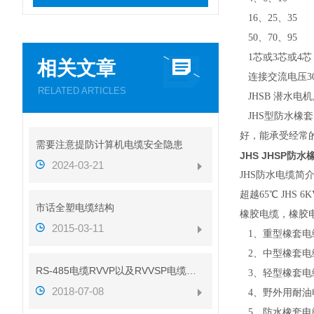
16、25、35
50、70、95
1芯或3芯或4芯
相关文章
连接交流电压3
RELATED ARTICLES
JHSB 潜水电
JHS型防水橡
好，能承受经常
需要注意提防计算机电缆安全隐患
JHS JHSP防
2024-03-21
JHS防水电缆简
超越65
℃
JHS 
市话全塑电缆结构
橡胶电缆，橡胶
2015-03-11
1、重型橡套电缆
2、中型橡套电缆
RS-485电缆RVVP以及RVVSP电缆的区别（带图解析）
3、轻型橡套电缆
2018-07-08
4、野外用耐油电
5、防水橡套电缆