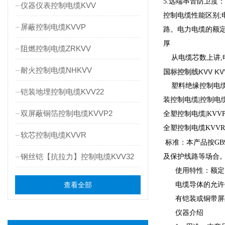
5.远端串音防卫度：1
仪器仪表控制电缆KVV
控制电缆性能区别
屏蔽控制电缆KVVP
路。电力电缆的额定
厚
阻燃控制电缆ZRKVV
从电缆芯数上讲,电
耐火控制电缆NHKVV
国标控制线KVV KV
塑料绝缘控制电缆|KV
铠装地埋控制电缆KVV22
装控制电缆|控制电缆
双屏蔽铜箔控制电缆KVVP2
全塑控制电缆|KVV
全塑控制电缆KVVR|
软芯控制电缆KVVR
标准：本产品按GB9
钢丝铠【抗拉力】控制电缆KVV32
及保护线路等场合
使用特性：额定电压
查看全部
电缆导体的允许
有铠装或铜带屏
仪器介绍