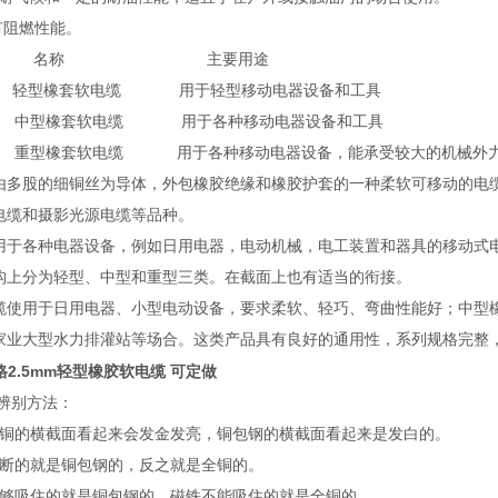
具有阻燃性能。
名称 主要用途
 轻型橡套软电缆 用于轻型移动电器设备和工具
 中型橡套软电缆 用于各种移动电器设备和工具
 重型橡套软电缆 用于各种移动电器设备，能承受较大的机械外
股的细铜丝为导体，外包橡胶绝缘和橡胶护套的一种柔软可移动的电缆
电缆和摄影光源电缆等品种。
用于各种电器设备，例如日用电器，电动机械，电工装置和器具的移动式
构上分为轻型、中型和重型三类。在截面上也有适当的衔接。
缆使用于日用电器、小型电动设备，要求柔软、轻巧、弯曲性能好；中型
家业大型水力排灌站等场合。这类产品具有良好的通用性，系列规格完整
格2.5mm轻型橡胶软电缆 可定做
辨别方法：
全铜的横截面看起来会发金发亮，铜包钢的横截面看起来是发白的。
折断的就是铜包钢的，反之就是全铜的。
能够吸住的就是铜包钢的，磁铁不能吸住的就是全铜的。