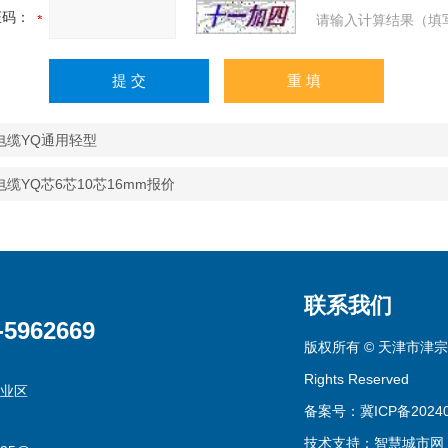
证码：
请输入计算结果（填
电缆YQ通用轻型
缆YQ芯6芯10芯16mm报价
联系我们
-5962669
版权所有 © 天津市津宗
Rights Reserved
业区
备案号：冀ICP备20240
技术支持：
智慧城市网