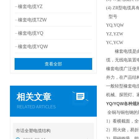
橡套电缆YZ
(4) ZR型电缆
型号 
橡套电缆TZW
YQ,YQW
橡套电缆YQ
YZ,YZW
YC,YCW
橡套电缆YQW
橡套电缆是由多
缆，无线电装置
查看全部
橡套电缆广泛使
外力，在产品结
一般轻型橡套电
相关文章
机械、探照灯、
YQ/YQW各种规
RELATED ARTICLES
全铜与铜包钢的
1）看横截面，
2）用火烧，易
市话全塑电缆结构
3）用磁铁吸，