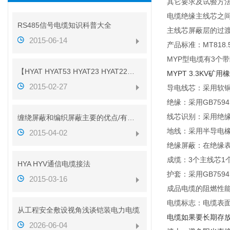
其它要求及试验方法按M
电缆绝缘主线芯之间
RS485信号电缆知识科普大全
主线芯屏蔽层的过渡
2015-06-14
产品标准：MT818.5
MYP型电缆有3个
【HYAT HYAT53 HYAT23 HYAT22】参数
MYPT 3.3KV矿用
2015-02-27
导电线芯：采用软铜线，
绝缘：采用GB7594.
线芯识别：采用绝
缠绕屏蔽和编织屏蔽主要的优点/有什么不同？？
地线：采用半导电
2015-04-02
绝缘屏蔽：在绝缘
成缆：3个主线芯1
HYA HYV通信电缆接法
护套：采用GB7594
2015-03-16
成品电缆的阻燃性能满
电缆标志：电缆表
从工程安全敷设视角浅谈铠装电力电缆
电缆如果要长期存
2026-06-04