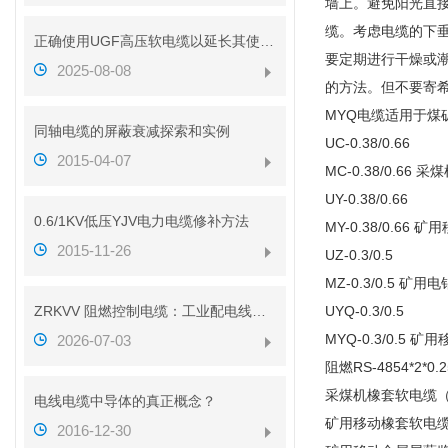
墙上。避免阳光直
缆。考虑电缆的下垂
正确使用UGF高压软电缆以延长其使用寿命
要定期进行干燥或
2025-08-08
的方法。但不要寄
MYQ电缆适用于煤
同轴电缆的屏蔽衰减探索和实例
UC-0.38/0.66
2015-04-07
MC-0.38/0.6
UY-0.38/0.66
0.6/1KV低压YJV电力电缆修补方法
MY-0.38/0.6
2015-11-26
UZ-0.3/0.5
MZ-0.3/0.5 
ZRKVV 阻燃控制电缆：工业配电线路安全传输配套线缆
UYQ-0.3/0.5
MYQ-0.3/0.
2026-07-03
阻燃RS-4854*2*
采煤机橡套软电缆（M
电线电缆中导体的真正概念？
矿用移动橡套软电缆（
2016-12-30