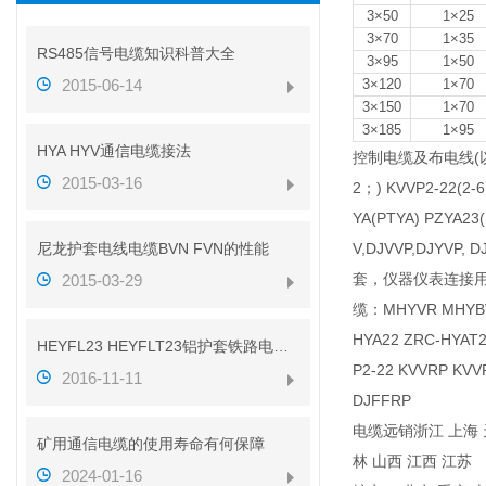
3×50
1×25
3×70
1×35
RS485信号电缆知识科普大全
3×95
1×50
2015-06-14
3×120
1×70
3×150
1×70
3×185
1×95
HYA HYV通信电缆接法
控制电缆及布电线(以下电缆
2015-03-16
2；) KVVP2-2
YA(PTYA) PZYA23
尼龙护套电线电缆BVN FVN的性能
V,DJVVP,DJYVP
套，仪器仪表连接用电
2015-03-29
缆：MHYVR MHYB
HYA22 ZRC-HYAT
HEYFL23 HEYFLT23铝护套铁路电缆性能
P2-22 KVVRP KV
2016-11-11
DJFFRP
电缆远销浙江 上海 天
矿用通信电缆的使用寿命有何保障
林 山西 江西 江苏
2024-01-16