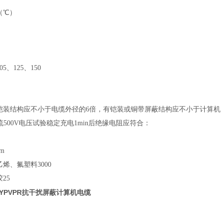
（℃）
5、125、150
铠装结构应不小于电缆外径的6倍，有铠装或铜带屏蔽结构应不小于计算机
500V电压试验稳定充电1min后绝缘电阻应符合：
m
烯、氟塑料3000
25
DJYPVPR抗干扰屏蔽计算机电缆