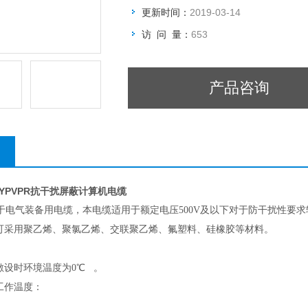
更新时间：
2019-03-14
访 问 量：
653
产品咨询
DJYPVPR抗干扰屏蔽计算机电缆
电气装备用电缆，本电缆适用于额定电压500V及以下对于防干扰性要
可采用聚乙烯、聚氯乙烯、交联聚乙烯、氟塑料、硅橡胶等材料。
敷设时环境温度为0℃ 。
工作温度：