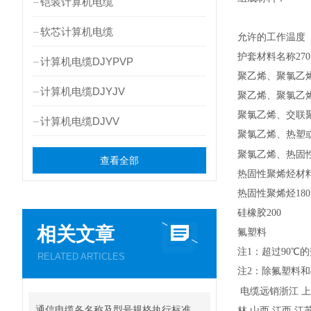
铠装计算机电缆
软芯计算机电缆
允许的工作温度
护套材料名称270
计算机电缆DJYPVP
聚乙烯、聚氯乙
计算机电缆DJYJV
聚乙烯、聚氯乙烯
聚氯乙烯、交联
计算机电缆DJVV
聚氯乙烯、热塑或
聚氯乙烯、热固
查看全部
热固性聚烯烃材料
热固性聚烯烃180
硅橡胶200
相关文章
氟塑料
注1：超过90
RELATED ARTICLES
注2：除氟塑料
电缆远销浙江 上海
通信电缆各名称及型号规格执行标准
林 山西 江西 江