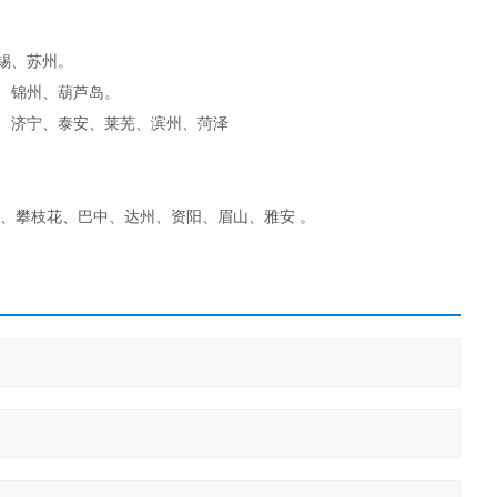
锡、苏州。
、锦州、葫芦岛。
、济宁、泰安、莱芜、滨州、菏泽
宾、攀枝花、巴中、达州、资阳、眉山、雅安 。