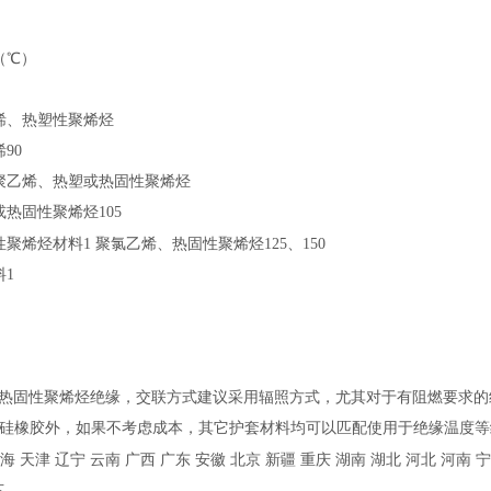
（℃）
烯、热塑性聚烯烃
90
聚乙烯、热塑或热固性聚烯烃
热固性聚烯烃105
性聚烯烃材料1
聚氯乙烯、热固性聚烯烃125、150
1
℃的热固性聚烯烃绝缘，交联方式建议采用辐照方式，尤其对于有阻燃要求
和硅橡胶外，如果不考虑成本，其它护套材料均可以匹配使用于绝缘温度
 天津 辽宁 云南 广西 广东 安徽 北京 新疆 重庆 湖南 湖北 河北 河南 宁
苏