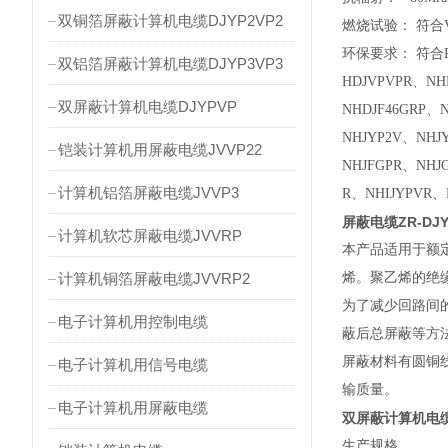
双铜箔屏蔽计算机电缆DJYP2VP2
燃烧试验： 符合VDE
环保要求： 符合RO
双铝箔屏蔽计算机电缆DJYP3VP3
HDJVPVPR、NH
双屏蔽计算机电缆DJYPVP
NHDJF46GRP、
NHJYP2V、NHJ
铠装计算机用屏蔽电缆JVVP22
NHJFGPR、NHJ
计算机铝箔屏蔽电缆JVVP3
R、NHIJYPVR、
屏蔽电缆ZR-DJYPV
计算机软芯屏蔽电缆JVVRP
本产品适用于额定
计算机铜箔屏蔽电缆JVVRP2
烯。聚乙烯的绝
为了减少回路间
电子计算机用控制电缆
蔽后总屏蔽等
屏蔽材料有圆铜
电子计算机用信号电缆
输质量。
电子计算机用屏蔽电缆
双屏蔽计算机电缆DJY
生产规格