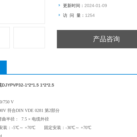
更新时间：
2024-01-09
访 问 量：
1254
产品咨询
PVP32-1*2*1.5 1*2*2.5
/750 V
0V 符合DIN VDE 0281 第2部分
半径： 7.5 × 电缆外径
安装：-5
℃
～ +70
℃
固定安装：-30
℃
～ +70
℃
d