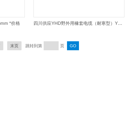
6mm *价格
四川供应YHD野外用橡套电缆（耐寒型）YHDP
页
末页
跳转到第
页